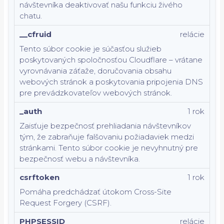
návštevníka deaktivovať našu funkciu živého
chatu.
__cfruid
relácie
Tento súbor cookie je súčasťou služieb
poskytovaných spoločnosťou Cloudflare – vrátane
vyrovnávania záťaže, doručovania obsahu
webových stránok a poskytovania pripojenia DNS
pre prevádzkovateľov webových stránok.
_auth
1 rok
Zaisťuje bezpečnosť prehliadania návštevníkov
tým, že zabraňuje falšovaniu požiadaviek medzi
stránkami. Tento súbor cookie je nevyhnutný pre
bezpečnosť webu a návštevníka.
csrftoken
1 rok
Pomáha predchádzať útokom Cross-Site
Request Forgery (CSRF).
PHPSESSID
relácie