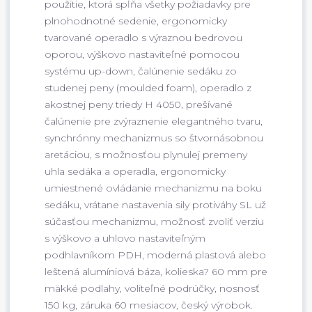
použitie, ktorá spĺňa všetky požiadavky pre
plnohodnotné sedenie, ergonomicky
tvarované operadlo s výraznou bedrovou
oporou, výškovo nastaviteľné pomocou
systému up-down, čalúnenie sedáku zo
studenej peny (moulded foam), operadlo z
akostnej peny triedy H 4050, prešívané
čalúnenie pre zvýraznenie elegantného tvaru,
synchrónny mechanizmus so štvornásobnou
aretáciou, s možnosťou plynulej premeny
uhla sedáka a operadla, ergonomicky
umiestnené ovládanie mechanizmu na boku
sedáku, vrátane nastavenia sily protiváhy SL už
súčasťou mechanizmu, možnosť zvoliť verziu
s výškovo a uhlovo nastaviteľným
podhlavníkom PDH, moderná plastová alebo
leštená alumíniová báza, kolieska? 60 mm pre
mäkké podlahy, voliteľné podrúčky, nosnosť
150 kg, záruka 60 mesiacov, český výrobok.