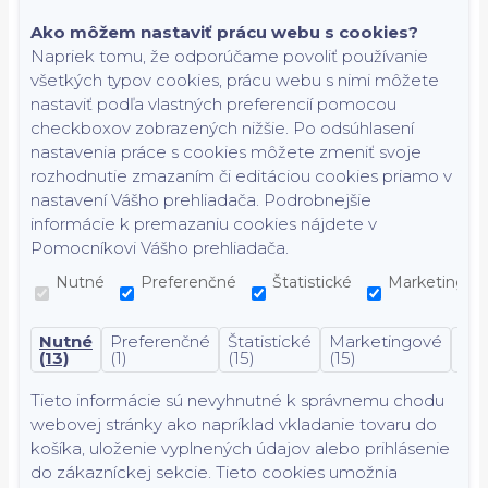
Ako môžem nastaviť prácu webu s cookies?
Napriek tomu, že odporúčame povoliť používanie
všetkých typov cookies, prácu webu s nimi môžete
nastaviť podľa vlastných preferencií pomocou
checkboxov zobrazených nižšie. Po odsúhlasení
nastavenia práce s cookies môžete zmeniť svoje
rozhodnutie zmazaním či editáciou cookies priamo v
nastavení Vášho prehliadača. Podrobnejšie
informácie k premazaniu cookies nájdete v
Pomocníkovi Vášho prehliadača.
Nutné
Preferenčné
Štatistické
Marketingov
Nutné
Preferenčné
Štatistické
Marketingové
Nek
(13)
(1)
(15)
(15)
(7)
Tieto informácie sú nevyhnutné k správnemu chodu
webovej stránky ako napríklad vkladanie tovaru do
košíka, uloženie vyplnených údajov alebo prihlásenie
do zákazníckej sekcie.
Tieto cookies umožnia