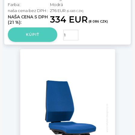
Farba:
Modrá
naša cena bez DPH :
276 EUR
(6 683 CZK)
NAŠA CENA S DPH
334 EUR
(21 %):
(8 086 CZK)
KÚPIŤ