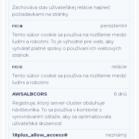
Zachováva stav užívateľskej relácie naprieč
požiadavkami na stránky.
rc::a
persistentní
Tento súbor cookie sa používa na rozlíšenie medzi
ľuďmi a robotmi. To je výhodné pre web, aby
vytvárať platné správy o používaní ich webových
stránok.
rc::c
relácie
Tento súbor cookie sa používa na rozlíšenie medzi
ľuďmi a robotmi.
AWSALBCORS
6 dnů
Registruje, ktorý server-cluster obsluhuje
návštevníka. To sa používa v kontexte s
vyrovnávaním záťaže, aby sa optimalizovala
užívateľská skúsenosť.
18plus_allow_access#
neznámý