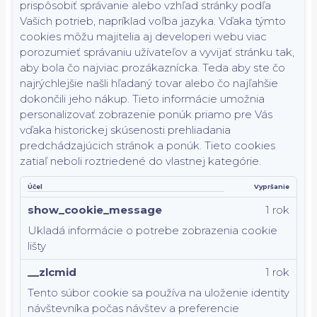
prispôsobiť správanie alebo vzhľad stránky podľa
Vašich potrieb, napríklad voľba jazyka.
Vďaka týmto
cookies môžu majitelia aj developeri webu viac
porozumieť správaniu užívateľov a vyvijať stránku tak,
aby bola čo najviac prozákaznícka. Teda aby ste čo
najrýchlejšie našli hľadaný tovar alebo čo najľahšie
dokončili jeho nákup.
Tieto informácie umožnia
personalizovať zobrazenie ponúk priamo pre Vás
vďaka historickej skúsenosti prehliadania
predchádzajúcich stránok a ponúk.
Tieto cookies
zatiaľ neboli roztriedené do vlastnej kategórie.
Účel
Vypršanie
show_cookie_message
1 rok
Ukladá informácie o potrebe zobrazenia cookie
lišty
__zlcmid
1 rok
Tento súbor cookie sa používa na uloženie identity
návštevníka počas návštev a preferencie