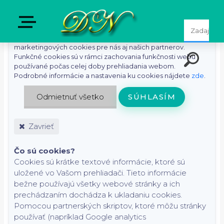
S cieľom uľahčiť používateľom používať naše webové
stránky využívame cookies. Kliknutím na tlačidlo "Súhlasím"
súhlasíte s použitím preferenčných, štatistických i
marketingových cookies pre nás aj našich partnerov.
Funkčné cookies sú v rámci zachovania funkčnosti webu
používané počas celej doby prehliadania webom.
Podrobné informácie a nastavenia ku cookies nájdete
zde
.
Odmietnuť všetko
SÚHLASÍM
Zavrieť
Čo sú cookies?
Cookies sú krátke textové informácie, ktoré sú
uložené vo Vašom prehliadači. Tieto informácie
bežne používajú všetky webové stránky a ich
prechádzaním dochádza k ukladaniu cookies.
Pomocou partnerských skriptov, ktoré môžu stránky
používať (napríklad Google analytics