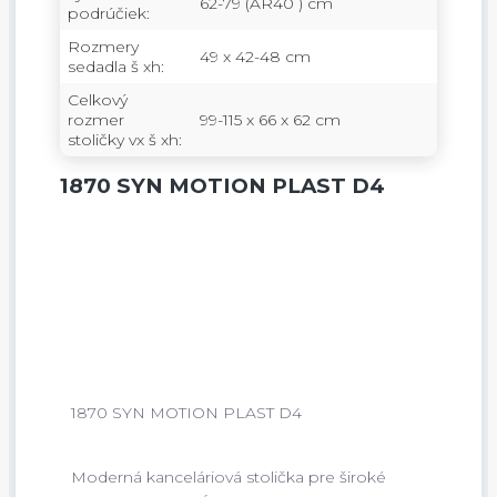
62-79 (AR40 ) cm
podrúčiek:
Rozmery
49 x 42-48 cm
sedadla š xh:
Celkový
rozmer
99-115 x 66 x 62 cm
stoličky vx š xh:
1870 SYN MOTION PLAST D4
1870 SYN MOTION PLAST D4
Moderná kanceláriová stolička pre široké