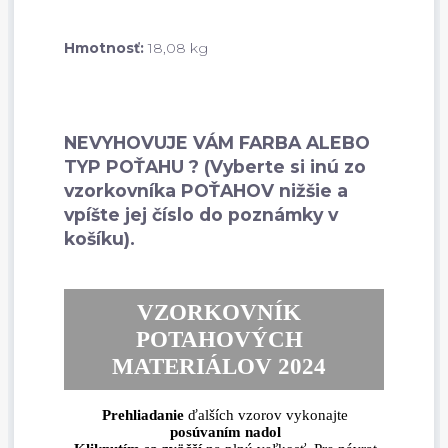
Hmotnosť:
18,08 kg
NEVYHOVUJE VÁM FARBA ALEBO
TYP POŤAHU ? (Vyberte si inú zo
vzorkovníka POŤAHOV nižšie a
vpíšte jej číslo do poznámky v
košíku).