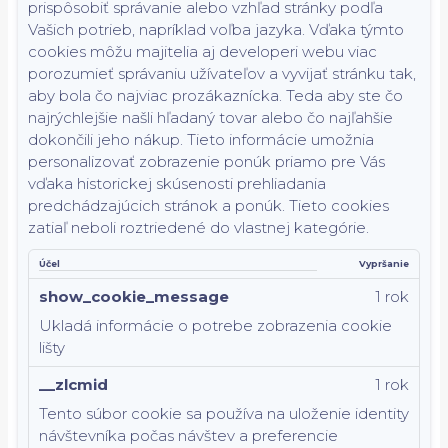
prispôsobiť správanie alebo vzhľad stránky podľa
Vašich potrieb, napríklad voľba jazyka.
Vďaka týmto
cookies môžu majitelia aj developeri webu viac
porozumieť správaniu užívateľov a vyvijať stránku tak,
aby bola čo najviac prozákaznícka. Teda aby ste čo
najrýchlejšie našli hľadaný tovar alebo čo najľahšie
dokončili jeho nákup.
Tieto informácie umožnia
personalizovať zobrazenie ponúk priamo pre Vás
vďaka historickej skúsenosti prehliadania
predchádzajúcich stránok a ponúk.
Tieto cookies
zatiaľ neboli roztriedené do vlastnej kategórie.
Účel
Vypršanie
show_cookie_message
1 rok
Ukladá informácie o potrebe zobrazenia cookie
lišty
__zlcmid
1 rok
Tento súbor cookie sa používa na uloženie identity
návštevníka počas návštev a preferencie