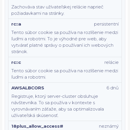
Zachováva stav užívateľskej relácie naprieč
požiadavkami na stránky.
rc::a
persistentní
Tento súbor cookie sa používa na rozlíšenie medzi
ľuďmi a robotmi. To je výhodné pre web, aby
vytvárať platné správy o používaní ich webových
stránok.
rc::c
relácie
Tento súbor cookie sa používa na rozlíšenie medzi
ľuďmi a robotmi.
AWSALBCORS
6 dnů
Registruje, ktorý server-cluster obsluhuje
návštevníka. To sa používa v kontexte s
vyrovnávaním záťaže, aby sa optimalizovala
užívateľská skúsenosť.
18plus_allow_access#
neznámý