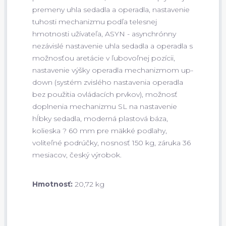
premeny uhla sedadla a operadla, nastavenie
tuhosti mechanizmu podľa telesnej
hmotnosti užívateľa, ASYN - asynchrónny
nezávislé nastavenie uhla sedadla a operadla s
možnosťou aretácie v ľubovoľnej pozícii,
nastavenie výšky operadla mechanizmom up-
down (systém zvislého nastavenia operadla
bez použitia ovládacích prvkov), možnosť
doplnenia mechanizmu SL na nastavenie
hĺbky sedadla, moderná plastová báza,
kolieska ? 60 mm pre mäkké podlahy,
voliteľné podrúčky, nosnosť 150 kg, záruka 36
mesiacov, český výrobok.
Hmotnosť:
20,72 kg