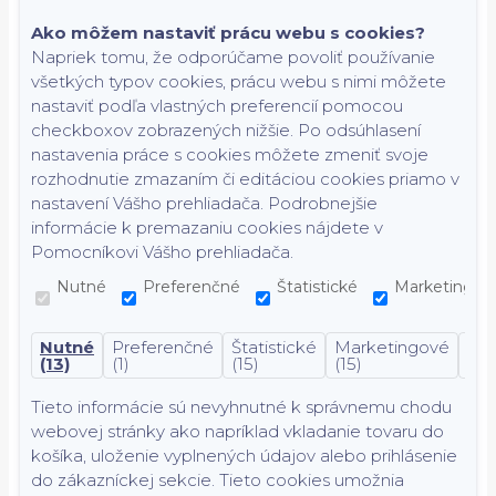
Ako môžem nastaviť prácu webu s cookies?
Napriek tomu, že odporúčame povoliť používanie
všetkých typov cookies, prácu webu s nimi môžete
nastaviť podľa vlastných preferencií pomocou
checkboxov zobrazených nižšie. Po odsúhlasení
nastavenia práce s cookies môžete zmeniť svoje
rozhodnutie zmazaním či editáciou cookies priamo v
nastavení Vášho prehliadača. Podrobnejšie
informácie k premazaniu cookies nájdete v
Pomocníkovi Vášho prehliadača.
Nutné
Preferenčné
Štatistické
Marketingov
Nutné
Preferenčné
Štatistické
Marketingové
Nek
(13)
(1)
(15)
(15)
(7)
Tieto informácie sú nevyhnutné k správnemu chodu
webovej stránky ako napríklad vkladanie tovaru do
košíka, uloženie vyplnených údajov alebo prihlásenie
do zákazníckej sekcie.
Tieto cookies umožnia