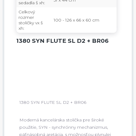
51 x 44 cm
sedadla š xh:
Celkový
rozmer
100 - 126 x 66 x 60 cm
stoličky vx š
xh:
1380 SYN FLUTE SL D2 + BR06
1380 SYN FLUTE SL D2 + BR06
Moderná kancelárska stolička pre široké
použitie, SYN - synchrónny mechanizmus,
päťnásobná aretácia, s možnosťou plynulej