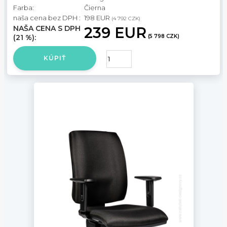
Farba:
Čierna
naša cena bez DPH :
198 EUR
(4 792 CZK)
NAŠA CENA S DPH
239 EUR
(21 %):
(5 798 CZK)
KÚPIŤ