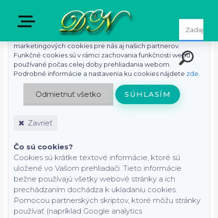
S cieľom uľahčiť používateľom používať naše webové
stránky využívame cookies. Kliknutím na tlačidlo "Súhlasím"
súhlasíte s použitím preferenčných, štatistických i
marketingových cookies pre nás aj našich partnerov.
Funkčné cookies sú v rámci zachovania funkčnosti webu
používané počas celej doby prehliadania webom.
Podrobné informácie a nastavenia ku cookies nájdete
zde
.
Odmietnuť všetko
SÚHLASÍM
Zavrieť
Čo sú cookies?
Cookies sú krátke textové informácie, ktoré sú
uložené vo Vašom prehliadači. Tieto informácie
bežne používajú všetky webové stránky a ich
prechádzaním dochádza k ukladaniu cookies.
Pomocou partnerských skriptov, ktoré môžu stránky
používať (napríklad Google analytics