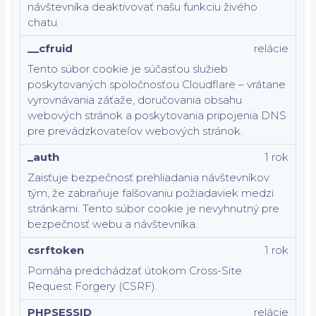
návštevníka deaktivovať našu funkciu živého
chatu.
__cfruid
relácie
Tento súbor cookie je súčasťou služieb
poskytovaných spoločnosťou Cloudflare – vrátane
vyrovnávania záťaže, doručovania obsahu
webových stránok a poskytovania pripojenia DNS
pre prevádzkovateľov webových stránok.
_auth
1 rok
Zaisťuje bezpečnosť prehliadania návštevníkov
tým, že zabraňuje falšovaniu požiadaviek medzi
stránkami. Tento súbor cookie je nevyhnutný pre
bezpečnosť webu a návštevníka.
csrftoken
1 rok
Pomáha predchádzať útokom Cross-Site
Request Forgery (CSRF).
PHPSESSID
relácie