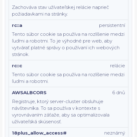
Zachováva stav užívateľskej relácie naprieč
požiadavkami na stránky.
rc::a
persistentní
Tento súbor cookie sa používa na rozlíšenie medzi
ľuďmi a robotmi. To je výhodné pre web, aby
vytvárať platné správy o používaní ich webových
stránok.
rc::c
relácie
Tento súbor cookie sa používa na rozlíšenie medzi
ľuďmi a robotmi.
AWSALBCORS
6 dnů
Registruje, ktorý server-cluster obsluhuje
návštevníka. To sa používa v kontexte s
vyrovnávaním záťaže, aby sa optimalizovala
užívateľská skúsenosť.
18plus_allow_access#
neznámý