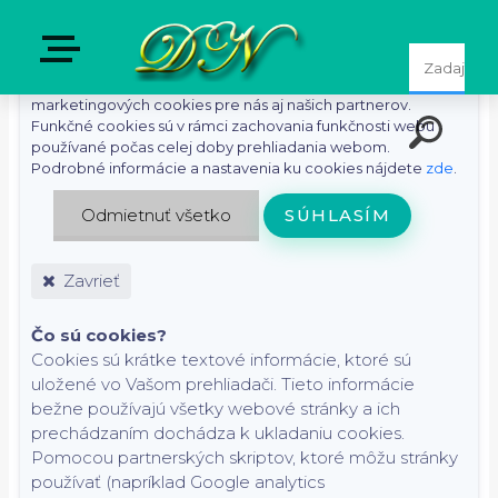
S cieľom uľahčiť používateľom používať naše webové
stránky využívame cookies. Kliknutím na tlačidlo "Súhlasím"
súhlasíte s použitím preferenčných, štatistických i
marketingových cookies pre nás aj našich partnerov.
Funkčné cookies sú v rámci zachovania funkčnosti webu
používané počas celej doby prehliadania webom.
Podrobné informácie a nastavenia ku cookies nájdete
zde
.
Odmietnuť všetko
SÚHLASÍM
Zavrieť
Čo sú cookies?
Cookies sú krátke textové informácie, ktoré sú
uložené vo Vašom prehliadači. Tieto informácie
bežne používajú všetky webové stránky a ich
prechádzaním dochádza k ukladaniu cookies.
Pomocou partnerských skriptov, ktoré môžu stránky
používať (napríklad Google analytics