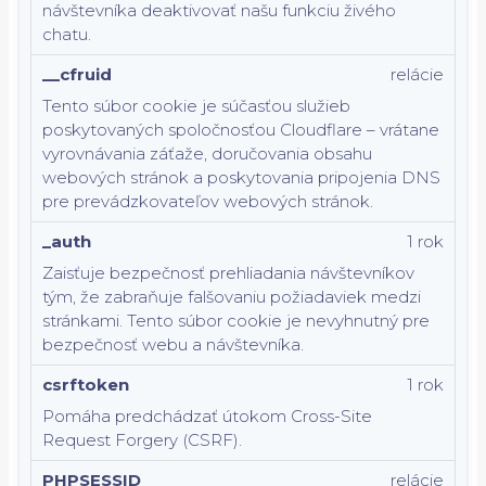
návštevníka deaktivovať našu funkciu živého
chatu.
__cfruid
relácie
Tento súbor cookie je súčasťou služieb
poskytovaných spoločnosťou Cloudflare – vrátane
vyrovnávania záťaže, doručovania obsahu
webových stránok a poskytovania pripojenia DNS
pre prevádzkovateľov webových stránok.
_auth
1 rok
Zaisťuje bezpečnosť prehliadania návštevníkov
tým, že zabraňuje falšovaniu požiadaviek medzi
stránkami. Tento súbor cookie je nevyhnutný pre
bezpečnosť webu a návštevníka.
csrftoken
1 rok
Pomáha predchádzať útokom Cross-Site
Request Forgery (CSRF).
PHPSESSID
relácie