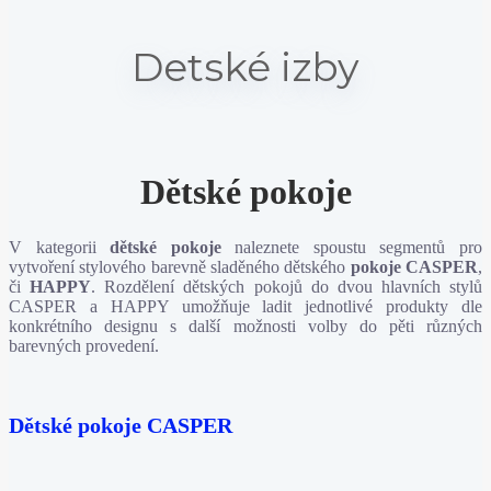
Detské izby
Dětské pokoje
V kategorii
dětské pokoje
naleznete spoustu segmentů pro
vytvoření stylového barevně sladěného dětského
pokoje CASPER
,
či
HAPPY
. Rozdělení dětských pokojů do dvou hlavních stylů
CASPER a HAPPY umožňuje ladit jednotlivé produkty dle
konkrétního designu s další možnosti volby do pěti různých
barevných provedení.
Dětské pokoje CASPER