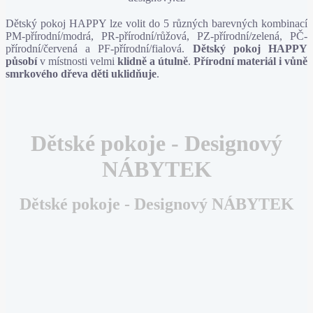
Dětský pokoj HAPPY lze volit do 5 různých barevných kombinací
PM-přírodní/modrá, PR-přírodní/růžová, PZ-přírodní/zelená, PČ-
přírodní/červená a PF-přírodní/fialová.
Dětský pokoj HAPPY
působí
v místnosti velmi
klidně a útulně
.
Přírodní materiál i vůně
smrkového dřeva děti uklidňuje
.
Dětské pokoje - Designový
NÁBYTEK
Dětské pokoje - Designový NÁBYTEK