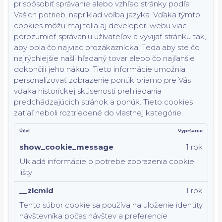
prispôsobiť správanie alebo vzhľad stránky podľa
Vašich potrieb, napríklad voľba jazyka.
Vďaka týmto
cookies môžu majitelia aj developeri webu viac
porozumieť správaniu užívateľov a vyvijať stránku tak,
aby bola čo najviac prozákaznícka. Teda aby ste čo
najrýchlejšie našli hľadaný tovar alebo čo najľahšie
dokončili jeho nákup.
Tieto informácie umožnia
personalizovať zobrazenie ponúk priamo pre Vás
vďaka historickej skúsenosti prehliadania
predchádzajúcich stránok a ponúk.
Tieto cookies
zatiaľ neboli roztriedené do vlastnej kategórie.
Účel
Vypršanie
show_cookie_message
1 rok
Ukladá informácie o potrebe zobrazenia cookie
lišty
__zlcmid
1 rok
Tento súbor cookie sa používa na uloženie identity
návštevníka počas návštev a preferencie