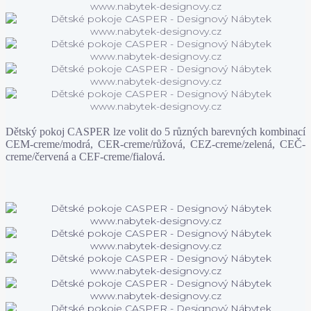
Dětský pokoj CASPER lze volit do 5 různých barevných kombinací
CEM-creme/modrá, CER-creme/růžová, CEZ-creme/zelená, CEČ-
creme/červená a CEF-creme/fialová.