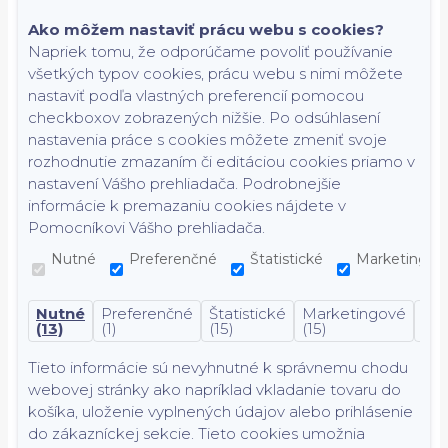
Ako môžem nastaviť prácu webu s cookies?
Napriek tomu, že odporúčame povoliť používanie
všetkých typov cookies, prácu webu s nimi môžete
nastaviť podľa vlastných preferencií pomocou
checkboxov zobrazených nižšie. Po odsúhlasení
nastavenia práce s cookies môžete zmeniť svoje
rozhodnutie zmazaním či editáciou cookies priamo v
nastavení Vášho prehliadača. Podrobnejšie
informácie k premazaniu cookies nájdete v
Pomocníkovi Vášho prehliadača.
Nutné
Preferenčné
Štatistické
Marketingov
Nutné
Preferenčné
Štatistické
Marketingové
Nek
(13)
(1)
(15)
(15)
(7)
Tieto informácie sú nevyhnutné k správnemu chodu
webovej stránky ako napríklad vkladanie tovaru do
košíka, uloženie vyplnených údajov alebo prihlásenie
do zákazníckej sekcie.
Tieto cookies umožnia