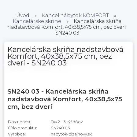
Úvod
»
Kancel.nábytok KOMFORT
»
Kancelárske skrine
»
Kancelárska skriňa
nadstavbová Komfort, 40x38,5x75 cm, bez dverí
- SN240 03
Kancelárska skriňa nadstavbová
Komfort, 40x38,5x75 cm, bez
dverí - SN240 03
SN240 03 - Kancelárska skriňa
nadstavbová Komfort, 40x38,5x75
cm, bez dverí
Dostupnosť:
Do 2 - 3 týždňov
Číslo produktu:
SN240 03
Výrobca:
nabytok-dizajnovy.sk