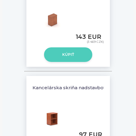
143 EUR
(3 469 CZK)
KÚPIŤ
Kancelárska skriňa nadstavbová Komfort, 6
97 EUR