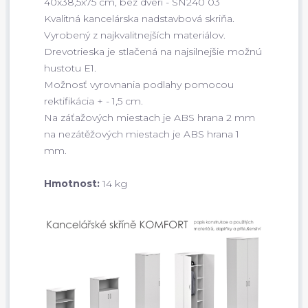
40x38,5x75 cm, bez dverí - SN240 03
Kvalitná kancelárska nadstavbová skriňa.
Vyrobený z najkvalitnejších materiálov.
Drevotrieska je stlačená na najsilnejšie možnú
hustotu E1.
Možnosť vyrovnania podlahy pomocou
rektifikácia + - 1,5 cm.
Na záťažových miestach je ABS hrana 2 mm
na nezátěžových miestach je ABS hrana 1
mm.
Hmotnost:
14 kg