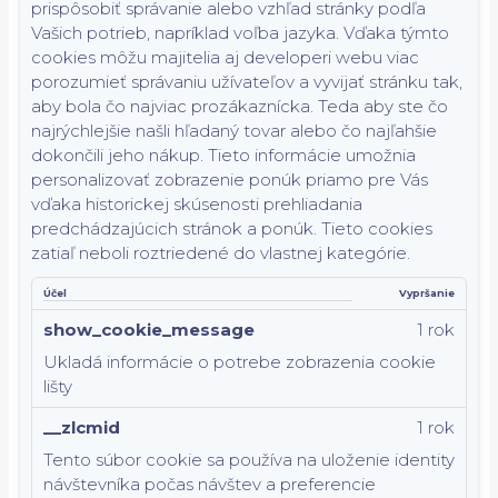
prispôsobiť správanie alebo vzhľad stránky podľa
Vašich potrieb, napríklad voľba jazyka.
Vďaka týmto
cookies môžu majitelia aj developeri webu viac
porozumieť správaniu užívateľov a vyvijať stránku tak,
aby bola čo najviac prozákaznícka. Teda aby ste čo
najrýchlejšie našli hľadaný tovar alebo čo najľahšie
dokončili jeho nákup.
Tieto informácie umožnia
personalizovať zobrazenie ponúk priamo pre Vás
vďaka historickej skúsenosti prehliadania
predchádzajúcich stránok a ponúk.
Tieto cookies
zatiaľ neboli roztriedené do vlastnej kategórie.
Účel
Vypršanie
show_cookie_message
1 rok
Ukladá informácie o potrebe zobrazenia cookie
lišty
__zlcmid
1 rok
Tento súbor cookie sa používa na uloženie identity
návštevníka počas návštev a preferencie