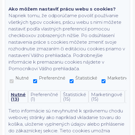
Ako môžem nastaviť prácu webu s cookies?
Napriek tomu, že odporúčame povoliť používanie
všetkých typov cookies, prácu webu s nimi môžete
nastaviť podľa vlastných preferencií pomocou
checkboxov zobrazených nižšie. Po odsúhlasení
nastavenia práce s cookies môžete zmeniť svoje
rozhodnutie zmazaním či editáciou cookies priamo v
nastavení Vášho prehliadača. Podrobnejšie
informácie k premazaniu cookies nájdete v
Pomocníkovi Vášho prehliadača.
Nutné
Preferenčné
Štatistické
Marketingov
Nutné
Preferenčné
Štatistické
Marketingové
Nek
(13)
(1)
(15)
(15)
(7)
Tieto informácie sú nevyhnutné k správnemu chodu
webovej stránky ako napríklad vkladanie tovaru do
košíka, uloženie vyplnených údajov alebo prihlásenie
do zákazníckej sekcie.
Tieto cookies umožnia