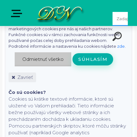
S cieľom uľahčiť používateľom používať naše webové
stránky využívame cookies. Kliknutím na tlačidlo "Súhlasím"
súhlasíte s použitím preferenčných, štatistických i
marketingových cookies pre nás aj našich partnerov.
Funkčné cookies sú v rámci zachovania funkčnosti webu
používané počas celej doby prehliadania webom.
Podrobné informácie a nastavenia ku cookies nájdete
zde
.
Odmietnuť všetko
SÚHLASÍM
Zavrieť
Čo sú cookies?
Cookies sú krátke textové informácie, ktoré sú
uložené vo Vašom prehliadači. Tieto informácie
bežne používajú všetky webové stránky a ich
prechádzaním dochádza k ukladaniu cookies.
Pomocou partnerských skriptov, ktoré môžu stránky
používať (napríklad Google analytics