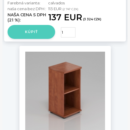
Farebná varianta:
calvados
naša cena bez DPH :
113 EUR
(2 747 CZK)
NAŠA CENA S DPH
137 EUR
(21 %):
(3 324 CZK)
KÚPIŤ