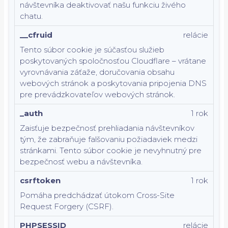
návštevníka deaktivovať našu funkciu živého
chatu.
__cfruid
relácie
Tento súbor cookie je súčasťou služieb
poskytovaných spoločnosťou Cloudflare – vrátane
vyrovnávania záťaže, doručovania obsahu
webových stránok a poskytovania pripojenia DNS
pre prevádzkovateľov webových stránok.
_auth
1 rok
Zaisťuje bezpečnosť prehliadania návštevníkov
tým, že zabraňuje falšovaniu požiadaviek medzi
stránkami. Tento súbor cookie je nevyhnutný pre
bezpečnosť webu a návštevníka.
csrftoken
1 rok
Pomáha predchádzať útokom Cross-Site
Request Forgery (CSRF).
PHPSESSID
relácie