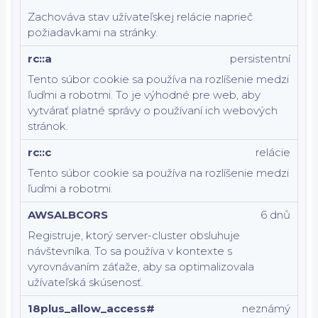
Zachováva stav užívateľskej relácie naprieč
požiadavkami na stránky.
rc::a
persistentní
Tento súbor cookie sa používa na rozlíšenie medzi
ľuďmi a robotmi. To je výhodné pre web, aby
vytvárať platné správy o používaní ich webových
stránok.
rc::c
relácie
Tento súbor cookie sa používa na rozlíšenie medzi
ľuďmi a robotmi.
AWSALBCORS
6 dnů
Registruje, ktorý server-cluster obsluhuje
návštevníka. To sa používa v kontexte s
vyrovnávaním záťaže, aby sa optimalizovala
užívateľská skúsenosť.
18plus_allow_access#
neznámý